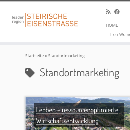
HOME
Iron Wom
Zum
Inhalt
Startseite
»
Standortmarketing
springen
Standortmarketing
Leoben – ressourcenoptimierte
Wirtschaftsentwicklung