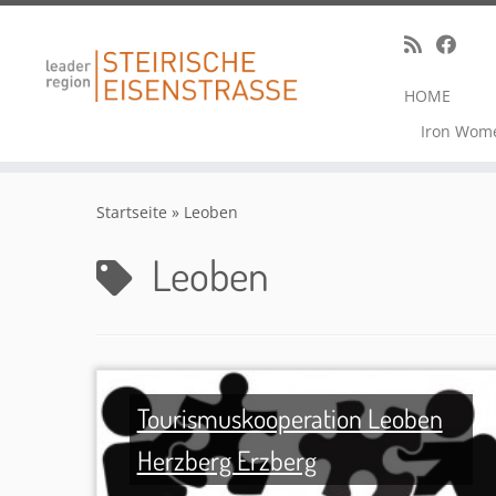
HOME
Iron Wom
Zum
Inhalt
Startseite
»
Leoben
springen
Leoben
Tourismuskooperation Leoben
Herzberg Erzberg