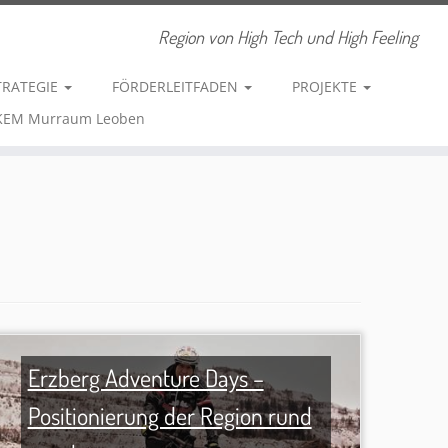
Region von High Tech und High Feeling
TRATEGIE
FÖRDERLEITFADEN
PROJEKTE
 KEM Murraum Leoben
Erzberg Adventure Days –
Positionierung der Region rund