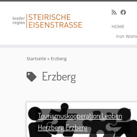
HOME
Iron Wom
Zum
Inhalt
Startseite
»
Erzberg
springen
Erzberg
Tourismuskooperation Leoben
Herzberg Erzberg